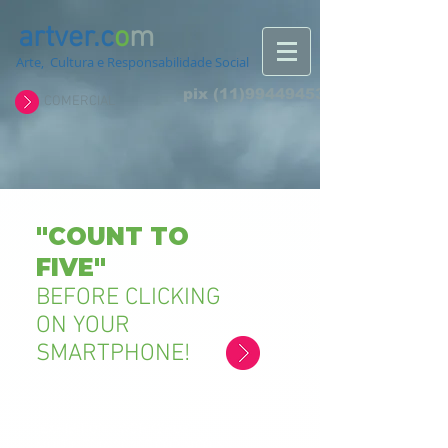
artver.c
o
m
Arte, Cultura e Responsabilidade Social
pix
(11)994494532
COMERCIAL
"COUNT TO
FIVE"
BEFORE CLICKING
ON YOUR
SMARTPHONE!
"EXHIBITION / WORKSHOP
MULTIMEDIA SPACE FOR MEDIA