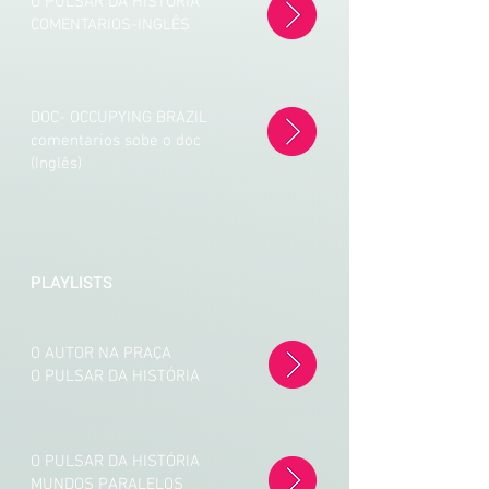
O PULSAR DA HISTÓRIA
COMENTARIOS-INGLÊS
DOC- OCCUPYING BRAZIL
comentarios sobe o doc
(Inglês)
PLAYLISTS
O AUTOR NA PRAÇA
O PULSAR DA HISTÓRIA
O PULSAR DA HISTÓRIA
MUNDOS PARALELOS