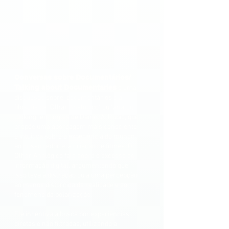
Conversas sobre Documentários/
Talking about Documentaries
é uma
discussão sobre documentários e a
filosofia de "Olhar Analógico" ou "analog
looking" em ingles de Daniel A. Rubio, que
propõe uma abordagem mais consciente
e intuitiva sobre à experiência do mundo
ao nosso redor e à criação de filmes. O
Olhar Analógico fala sobre o excesso de
informação digital, argumentando que
isso leva à distração ou a uma percepção
ao menos distorcida da realidade e ao
fenomeno da polarização.
Ele incentiva a busca por experiências
diretas e não filtradas, utilizando a