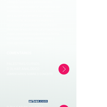
câmera como uma extensão dos
sentidos, para capturar a essência dos
momentos, provoca a observação que
gera automaticamente a reflexão.
Finalmente, a conversa explora a
aplicação prática dessa filosofia em
diversas áreas da vida, promovendo uma
maior conscientização sobre a forma
como consumimos informações e
interagimos com o mundo.
COMENTARIOS
PALESTRAS/CURSOS
O OLHAR ANALÓGICO
COMENTARIOS SOBRE O CONCEITO