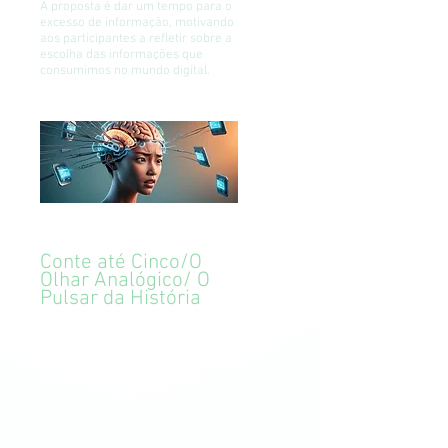
A proposta é dar um tempo para o
excesso de informação, motivando
aos participantes a refletir sobre a
escolha das informações que
consumimos no mundo digital.
O CONCEITO:
Conte até Cinco/O
Olhar Analógico/ O
Pulsar da História
Ao pausar por cinco
segundos para observar,
inicia-se um processo
automático de reflexão