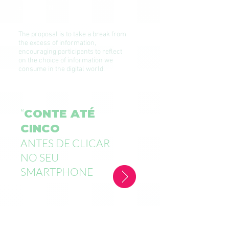
EDUCATION
The proposal is to take a break from
the excess of information,
encouraging participants to reflect
on the choice of information we
consume in the digital world.
“
CONTE ATÉ
CINCO
ANTES DE CLICAR
NO SEU
SMARTPHONE
”EXPOSIÇÃO / OFICINA
ESPAÇO MULTIMÍDIA DE EDUCAÇÃO
MIDIÁTICAA