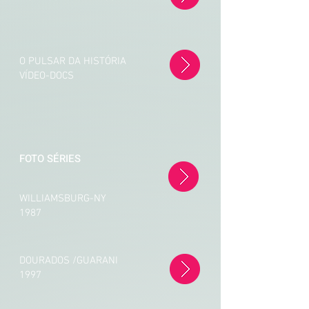
O PULSAR DA HISTÓRIA
VÍDEO-DOCS
FOTO SÉRIES
WILLIAMSBURG-NY
1987
DOURADOS /GUARANI
1997