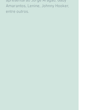
apresentarão Jorge Aragão, Gaby
Amarantos, Lenine, Johnny Hooker,
entre outros.
EQUIPE
Produção e Textos
Daniel A. Rubio
Patricio Valenzuela
Imagens
João Gil
Karla da Costa
Daniel A. Rubio