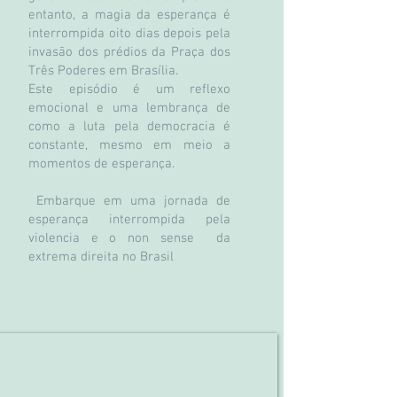
entanto, a magia da esperança é
interrompida oito dias depois pela
invasão dos prédios da Praça dos
Três Poderes em Brasília.
Este episódio é um reflexo
emocional e uma lembrança de
como a luta pela democracia é
constante, mesmo em meio a
momentos de esperança.
Embarque em uma jornada de
esperança interrompida pela
violencia e o non sense da
extrema direita no Brasil