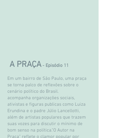
A PRAÇA
- Episódio 11
Em um bairro de São Paulo, uma praça
se torna palco de reflexões sobre o
cenário político do Brasil.
acompanha organizações sociais,
ativistas e figuras publicas como Luiza
Erundina e o padre Júlio Lancellotti,
além de artistas populares que trazem
suas vozes para discutir o mínimo de
bom senso na política."O Autor na
Praça" reflete o clamor popular por