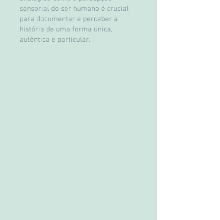
sensorial do ser humano é crucial
para documentar e perceber a
história de uma forma única,
autêntica e particular.
O PULSAR DA HISTÓRIA
A DEMOCRACIA está sobre
ataque da extrema direita,
em tempos de algoritmos
mundos paralelos
e distração mediática
A sociedade civil
se organiza contra
o obscurantismo
dos terraplanistas.
Dialogo e Democracia