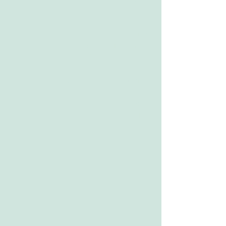
Produção​
Du Caçador
Colaboradores
Wanda Maldonado
Gabriela Caçador
Viviane Ávila
Jacob Bosch Contreras
Direção
Daniel A. Rubio