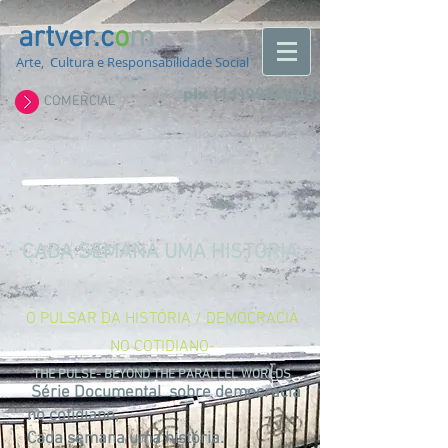
artver.c
o
m
Arte, Cultura e Responsabilidade Social
pix
(11)994494532
COMERCIAL
CADA SEMANA UMA HISTÓRIA
O PULSAR DA HISTÓRIA / DEMOCRACIA
NO COTIDIANO-
THE PULSE- BEYOND THE PARALLEL WORLDS
Série Documental sobre democracia
no cotidiano,
Cada semana uma história.