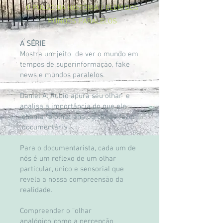
O PULSO DA HISTÓRIA / ELEM DOS
MUNDOS PARALELOS
A SÉRIE
Mostra um jeito de ver o mundo em
tempos de superinformação, fake
news e mundos paralelos.
Daniel A. Rubio apura seu olhar e
analisa a importância do que ele
chama “o olhar analógico” ao fazer
documentário.
Para o documentarista, cada um de
nós é um reflexo de um olhar
particular, único e sensorial que
revela a nossa compreensão da
realidade.
Compreender o “olhar
analógico”como a percepção